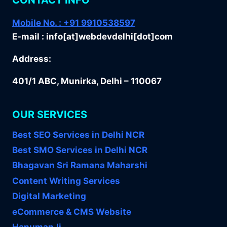
CONTACT INFO
Mobile No. : +91 9910538597
E-mail : info[at]webdevdelhi[dot]com
Address:
401/1 ABC, Munirka, Delhi – 110067
OUR SERVICES
Best SEO Services in Delhi NCR
Best SMO Services in Delhi NCR
Bhagavan Sri Ramana Maharshi
Content Writing Services
Digital Marketing
eCommerce & CMS Website
HanumanJi