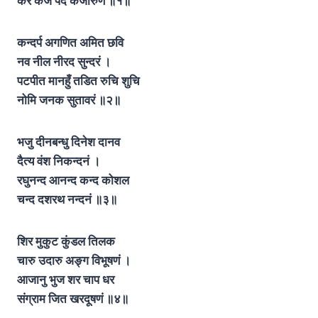
कर कंज पद कंजारुणं
॥१॥
कन्दर्प अगणित अमित छवि
नव नील नीरद सुन्दरं ।
पटपीत मानहुँ तडित रुचि शुचि
नोमि जनक सुतावरं ॥२॥
भजु दीनबन्धु दिनेश दानव
दैत्य वंश निकन्दनं ।
रघुनन्द आनन्द कन्द कोशल
चन्द दशरथ नन्दनं
॥३॥
शिर मुकुट कुंडल तिलक
चारु उदारु अङ्ग विभूषणं ।
आजानु भुज शर चाप धर
संग्राम जित खरदूषणं ॥४॥